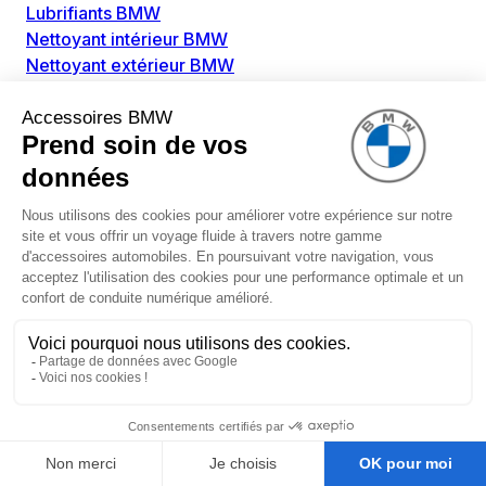
Lubrifiants BMW
Nettoyant intérieur BMW
Nettoyant extérieur BMW
Pièces détachées BMW
Alimentation Carburant BMW
Boitier papillon BMW
Faisceau de câble pour réservoir avec pompe
d'aspiration BMW
Injecteur BMW
Pompe à carburant BMW
Pompe diesel BMW
Allumage / Préchauffage BMW
Bobines d'allumage BMW
Boitier de préchauffage BMW
Bougie de préchauffage BMW
Amortissement BMW
Amortisseurs BMW
Amortisseur de vibrations BMW
Cassette de ressort en roulé BMW