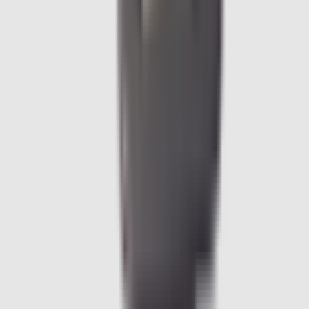
arrière pour BMW Série 1
F70
52209484624
4,9
/5
Boutique notée ·
1 569
avis
21,72 €
TTC
Paiement en 3x ou 4x disponible avec
Oney
dès
100 € d'achat