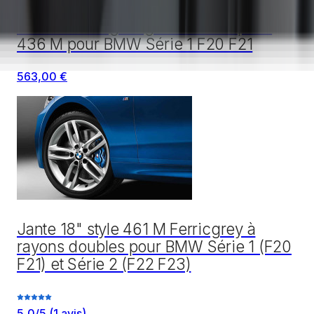
Jante en alliage léger Double-spoke
436 M pour BMW Série 1 F20 F21
563,00 €
Jante 18" style 461 M Ferricgrey à
rayons doubles pour BMW Série 1 (F20
F21) et Série 2 (F22 F23)
5,0
/5
(
1
avis)