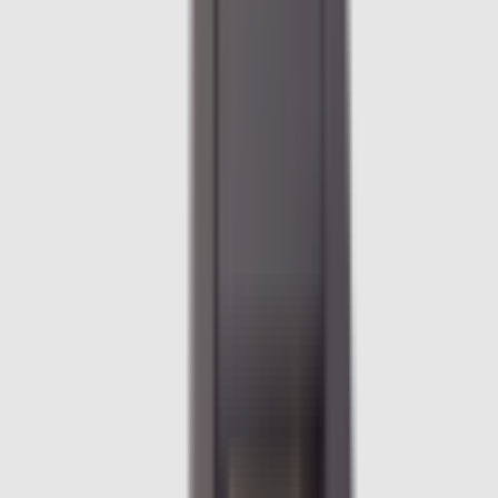
Accueil
/
Accueil
/
Cache isofix de banquette arrière pour BMW
Série 1 F70
1
/
2