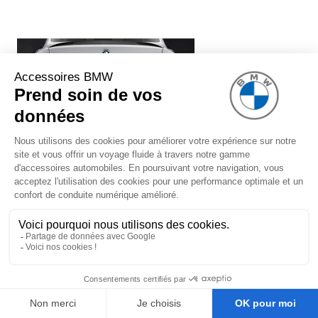
Système de silencieux BMW
Performance (avec embouts chromés)
pour BMW Série 3 F30 F31 (340i
uniquement)
1 299,00 €