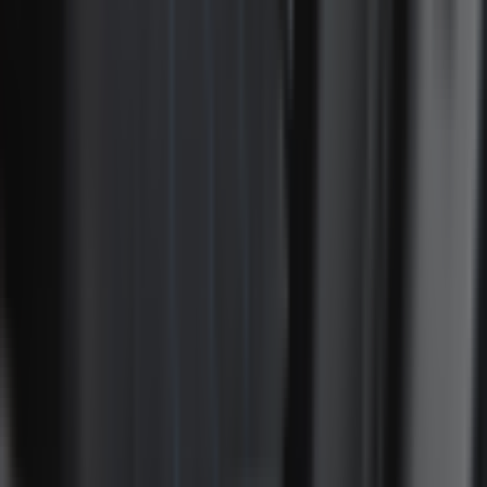
SAV expert BMW
Renseigner le numéro de châssis
Description
Caractéristiques
Cache isofix de banquette arrière pour BMW Série 1
F70
Vendu à l'unité
Pièce neuve d'origine BMW