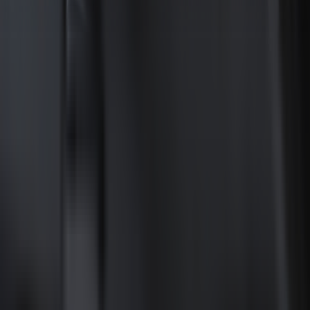
Découvrir les offres du moment
→
Découvrez les offres
du moment sur les accessoires BMW
→
ACCESSOIRES BMW
Groupe GCA - Distributeur
officiel